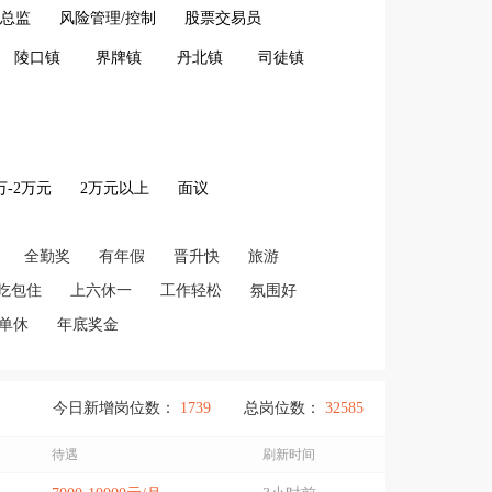
/总监
风险管理/控制
股票交易员
陵口镇
界牌镇
丹北镇
司徒镇
2万-2万元
2万元以上
面议
全勤奖
有年假
晋升快
旅游
吃包住
上六休一
工作轻松
氛围好
单休
年底奖金
今日新增岗位数：
1739
总岗位数：
32585
待遇
刷新时间