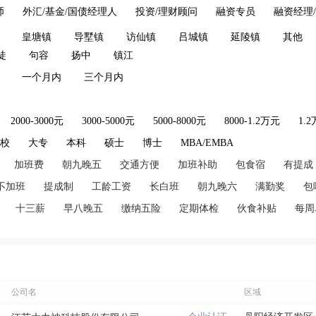
师
外汇/基金/国债经理人
投资/理财顾问
融资专员
融资经理
皇塘镇
导墅镇
访仙镇
吕城镇
延陵镇
其他
徒
句容
扬中
镇江
一个月内
三个月内
2000-3000元
3000-5000元
5000-8000元
8000-1.2万元
1.
技校
大专
本科
硕士
博士
MBA/EMBA
加班费
朝九晚五
交通方便
加班补助
包食宿
有提成
不加班
提成制
工龄工资
长白班
朝九晚六
满勤奖
包
十三薪
早八晚五
缴纳五险
定期体检
伙食补贴
每周
公司名
区域