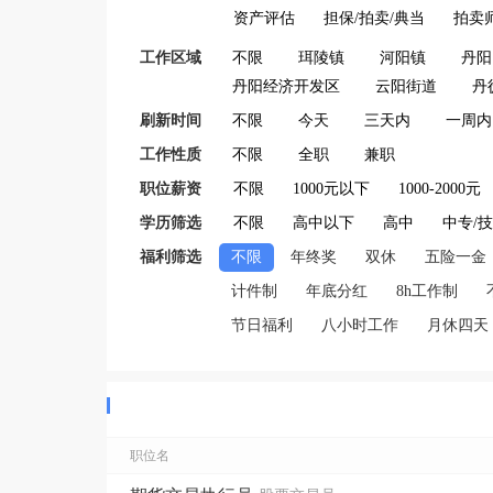
资产评估
担保/拍卖/典当
拍卖
工作区域
不限
珥陵镇
河阳镇
丹阳
丹阳经济开发区
云阳街道
丹
刷新时间
不限
今天
三天内
一周内
工作性质
不限
全职
兼职
职位薪资
不限
1000元以下
1000-2000元
学历筛选
不限
高中以下
高中
中专/
福利筛选
不限
年终奖
双休
五险一金
计件制
年底分红
8h工作制
节日福利
八小时工作
月休四天
职位名