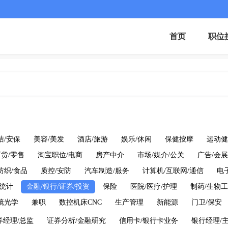
首页
职位
洁/安保
美容/美发
酒店/旅游
娱乐/休闲
保健按摩
运动健
百货/零售
淘宝职位/电商
房产中介
市场/媒介/公关
广告/会展
纺织/食品
质控/安防
汽车制造/服务
计算机/互联网/通信
电
/统计
金融/银行/证券/投资
保险
医院/医疗/护理
制药/生物
镜光学
兼职
数控机床CNC
生产管理
新能源
门卫/保安
券经理/总监
证券分析/金融研究
信用卡/银行卡业务
银行经理/