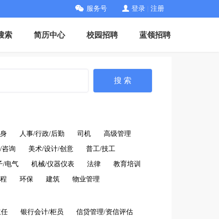
服务号
登录
|
注册
搜索
简历中心
校园招聘
蓝领招聘
搜 索
身
人事/行政/后勤
司机
高级管理
/咨询
美术/设计/创意
普工/技工
子/电气
机械/仪器仪表
法律
教育培训
工程
环保
建筑
物业管理
主任
银行会计/柜员
信贷管理/资信评估