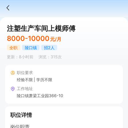
注塑生产车间上模师傅
8000-10000
元/月
全职
陵口镇
招2人
更新：8小时前
浏览：315次
职位要求
经验不限
学历不限
工作地址
陵口镇萧梁工业园366-10
职位详情
岗位职责  
