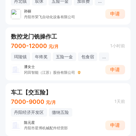
丹北镇
双休
五险一金
加班费
...
孙丽
申请
丹阳市荣飞自动化设备有限公司
数控龙门铣操作工
7000-12000
1小时前
元/月
珥陵镇
年终奖
五险一金
包食宿
...
潘女士
申请
冈田智能（江苏）股份有限公司
车工【交五险】
7000-9000
1天前
元/月
丹阳经济开发区
缴纳五险
陈元星
申请
丹阳市星博机械配件经营部