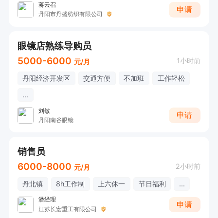
蒋云召
申请
丹阳市丹盛纺织有限公司
眼镜店熟练导购员
5000-6000
1小时前
元/月
丹阳经济开发区
交通方便
不加班
工作轻松
...
刘敏
申请
丹阳南谷眼镜
销售员
6000-8000
2小时前
元/月
丹北镇
8h工作制
上六休一
节日福利
...
潘经理
申请
江苏长宏重工有限公司