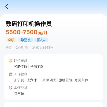
数码打印机操作员
5500-7500
元/月
全职
导墅镇
招3人
更新：2小时前
浏览：3143次
职位要求
经验不限
学历不限
工作福利
加班费
上六休一
月休四天
缴纳五险
每周单休
工作地址
导墅镇