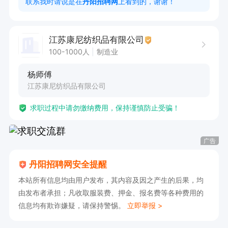
联系我时请说是在
丹阳招聘网
上看到的，谢谢！
工作地址在导墅镇， 丹阳本地路程远的可以适当
贴补油费

江苏康尼纺织品有限公司
有意向者直接电联 ！！！
100-1000人
制造业
杨师傅
江苏康尼纺织品有限公司
求职过程中请勿缴纳费用，保持谨慎防止受骗！
广告
丹阳招聘网安全提醒
本站所有信息均由用户发布，其内容及因之产生的后果，均
由发布者承担；凡收取服装费、押金、报名费等各种费用的
信息均有欺诈嫌疑，请保持警惕。
立即举报 >