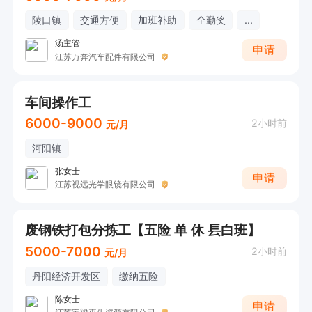
陵口镇
交通方便
加班补助
全勤奖
...
汤主管
申请
江苏万奔汽车配件有限公司
车间操作工
6000-9000
2小时前
元/月
河阳镇
张女士
申请
江苏视远光学眼镜有限公司
废钢铁打包分拣工【五险 单 休 镸白班】
5000-7000
2小时前
元/月
丹阳经济开发区
缴纳五险
陈女士
申请