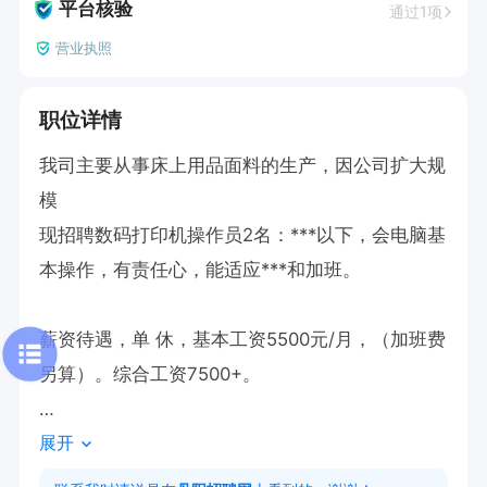
平台核验
通过1项
营业执照
职位详情
我司主要从事床上用品面料的生产，因公司扩大规
模

现招聘数码打印机操作员2名：***以下，会电脑基
本操作，有责任心，能适应***和加班。

薪资待遇，单 休，基本工资5500元/月，（加班费
另算）。综合工资7500+。

展开
试用期2个月，交五险
