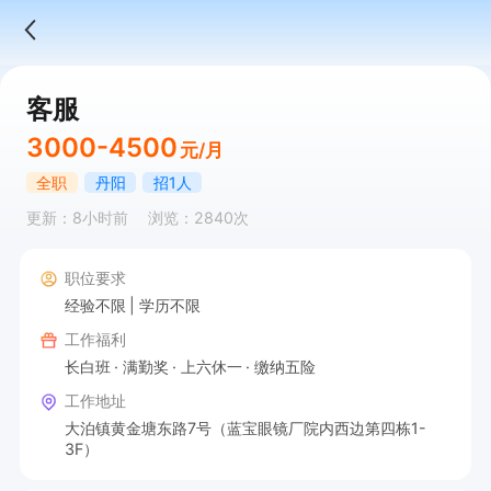
客服
3000-4500
元/月
全职
丹阳
招1人
更新：8小时前
浏览：2840次
职位要求
经验不限
学历不限
工作福利
长白班
满勤奖
上六休一
缴纳五险
工作地址
大泊镇黄金塘东路7号（蓝宝眼镜厂院内西边第四栋1-
3F）