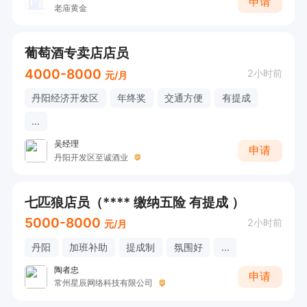
申请
老庙黄金
葡萄酒专卖店店员
4000-8000
2小时前
元/月
丹阳经济开发区
年终奖
交通方便
有提成
...
吴经理
申请
丹阳开发区至诚酒业
七匹狼店员（**** 缴纳五险 有提成 ）
5000-8000
2小时前
元/月
丹阳
加班补助
提成制
氛围好
...
陶者忠
申请
常州星辰网络科技有限公司