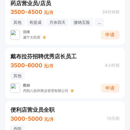
药店营业员/店员
3500-4500
34分钟前
元/月
其他
有提成
月休四天
缴纳五险
...
沈琦
申请
谦宁大药房
戴布拉芬招聘优秀店长员工
3500-6000
4小时前
元/月
其他
蔡娟
申请
丹阳八佰伴商业管理有限公司
便利店营业员全职
3000-5000
10天前
元/月
丹阳