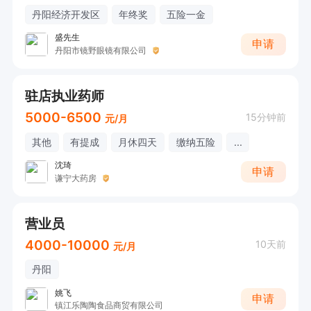
丹阳经济开发区
年终奖
五险一金
盛先生
申请
丹阳市镜野眼镜有限公司
驻店执业药师
5000-6500
15分钟前
元/月
其他
有提成
月休四天
缴纳五险
...
沈琦
申请
谦宁大药房
营业员
4000-10000
10天前
元/月
丹阳
姚飞
申请
镇江乐陶陶食品商贸有限公司