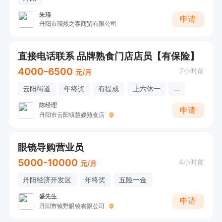
朱瑾
申请
丹阳市瑾然之泰商贸有限公司
直接电话联系 品牌熟食门店店员【有保险】
4000-6500
7小时前
元/月
云阳街道
年终奖
有提成
上六休一
...
陈经理
申请
丹阳市云阳镇慧媛熟食店
眼镜导购营业员
5000-10000
4小时前
元/月
丹阳经济开发区
年终奖
五险一金
盛先生
申请
丹阳市镜野眼镜有限公司