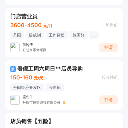
门店营业员
3600-4500
10天前
元/月
丹阳
提成制
工作轻松
氛围好
...
何玲倩
申请
好想来零食乐园
暑假工周六周日**店员导购
兼
150-160
15分钟前
元/天
丹阳经济开发区
长白班
盛先生
申请
丹阳市镜野眼镜有限公司
店员销售【五险】