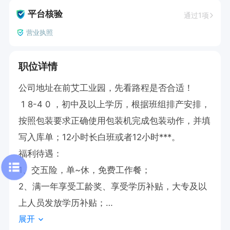
平台核验
通过1项
营业执照
职位详情
公司地址在前艾工业园，先看路程是否合适！

 1 8-4 0 ，初中及以上学历，根据班组排产安排，
按照包装要求正确使用包装机完成包装动作，并填
写入库单；12小时长白班或者12小时***。

福利待遇：

1、交五险，单~休，免费工作餐；

2、满一年享受工龄奖、享受学历补贴，大专及以
上人员发放学历补贴；

展开
3、生日当月有生日补贴、外地员工租房享受租房