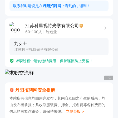
补贴；

联系我时请说是在
丹阳招聘网
上看到的，谢谢！
4、春节放假期间，发基本工资；

5、外地员工春节假期报销往返路费；
江苏科里视特光学有限公司
60-100人
制造业
刘女士
江苏科里视特光学有限公司
求职过程中请勿缴纳费用，保持谨慎防止受骗！
广告
丹阳招聘网安全提醒
本站所有信息均由用户发布，其内容及因之产生的后果，均
由发布者承担；凡收取服装费、押金、报名费等各种费用的
信息均有欺诈嫌疑，请保持警惕。
立即举报 >