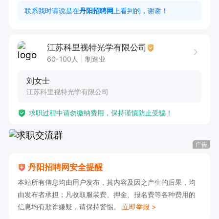
3、生日当月有生日补贴、外地员工租房享受租房
联系我时请说是在
丹阳招聘网
上看到的，谢谢！
补贴；

4、春节放假期间，发基本工资；

江苏科里视特光学有限公司
5、外地员工春节假期报销往返路费；
60-100人
制造业
刘女士
江苏科里视特光学有限公司
求职过程中请勿缴纳费用，保持谨慎防止受骗！
广告
丹阳招聘网安全提醒
本站所有信息均由用户发布，其内容及因之产生的后果，均
由发布者承担；凡收取服装费、押金、报名费等各种费用的
信息均有欺诈嫌疑，请保持警惕。
立即举报 >