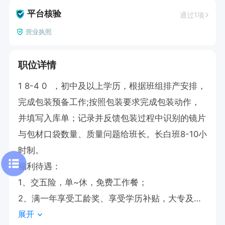
平台核验
通过1项
营业执照
职位详情
1 8-4 0  ，初中及以上学历，根据班组排产安排，
完成包装预备工作;按照包装要求完成包装动作，
并填写入库单；记录并反馈包装过程中识别的镜片
与包材口袋数量、质量问题给班长。长白班8-10小
时制。

福利待遇：

1、交五险，单~休，免费工作餐；

2、满一年享受工龄奖、享受学历补贴，大专及以
展开
上人员发放学历补贴；
