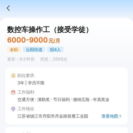
数控车操作工（接受学徒）
6000-9000
元/月
全职
云阳街道
招4人
更新：6小时前
浏览：2668次
职位要求
3年
学历不限
工作福利
交通方便
满勤奖
节日福利
缴纳五险
年底奖金
工作地址
江苏省镇江市丹阳市丹金路留雁工业园
查看地图