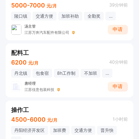
5000-7000
39分钟前
元/月
陵口镇
交通方便
加班补助
全勤奖
...
汤主管
申请
江苏万奔汽车配件有限公司
配料工
6200
40分钟前
元/月
丹北镇
包食宿
8h工作制
不加班
...
唐经理
申请
江苏佳意包装科技
操作工
4500-6000
1小时前
元/月
丹阳经济开发区
加班费
交通方便
晋升快