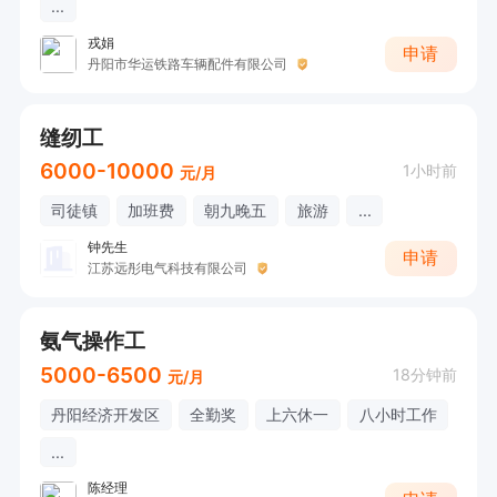
...
戎娟
申请
丹阳市华运铁路车辆配件有限公司
缝纫工
6000-10000
1小时前
元/月
司徒镇
加班费
朝九晚五
旅游
...
钟先生
申请
江苏远彤电气科技有限公司
氨气操作工
5000-6500
18分钟前
元/月
丹阳经济开发区
全勤奖
上六休一
八小时工作
...
陈经理