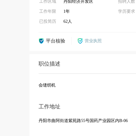
工作区域
丹阳经济开发区
招聘人数
工作年限
1年
学历要求
已投简历
62人
平台核验
营业执照
职位描述
会缝纫机
工作地址
丹阳市曲阿街道紫苑路55号国药产业园区内B-06