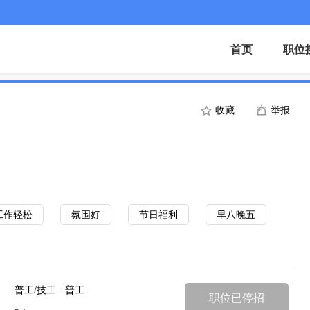
首页
职位
收藏
举报
工作轻松
氛围好
节日福利
早八晚五
普工/技工 - 普工
职位已停招