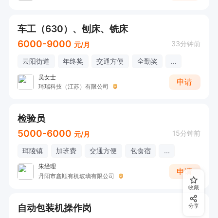
车工（630）、刨床、铣床
6000-9000
33分钟前
元/月
云阳街道
年终奖
交通方便
全勤奖
...
吴女士
申请
琦瑞科技（江苏）有限公司
检验员
5000-6000
15分钟前
元/月
珥陵镇
加班费
交通方便
包食宿
...
朱经理
申请
丹阳市鑫顺有机玻璃有限公司
收藏
自动包装机操作岗
分享