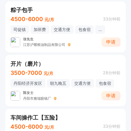
粽子包手
4500-6000
33分钟前
元/月
司徒镇
加班费
交通方便
包食宿
...
张先生
申请
江苏沪耀粮油制品有限公司
开片（磨片）
3500-7000
28分钟前
元/月
丹阳经济开发区
朝九晚五
交通方便
包食宿
陈女士
申请
丹阳市雅瑞眼镜厂
车间操作工【五险】
4500-6000
33分钟前
元/月