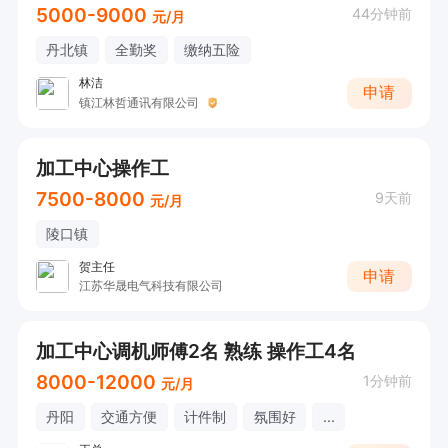
5000-9000
44分钟前
元/月
丹北镇
全勤奖
缴纳五险
林洁
申请
镇江林哲通讯有限公司
加工中心操作工
7500-8000
9天前
元/月
陵口镇
贺主任
申请
江苏华晟电气科技有限公司
加工中心调机师傅2名 熟练 操作工4名
8000-12000
1分钟前
元/月
丹阳
交通方便
计件制
氛围好
...