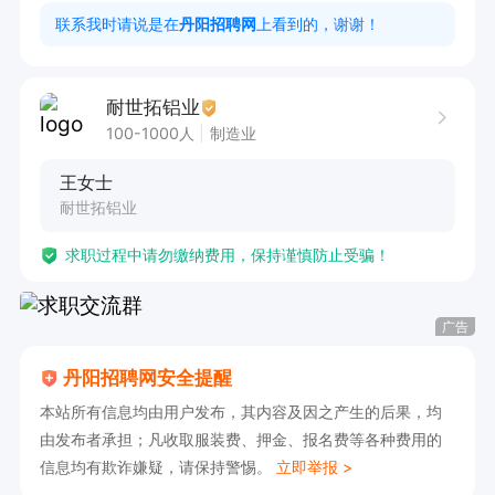
本的机械电子知识。

联系我时请说是在
丹阳招聘网
上看到的，谢谢！
3. 具备良好的团队协作精神和沟通协调能力，能
够适应工作压力，完成领导交代的工作任务。

耐世拓铝业
4. 工作积极主动，有较强的责任心和工作执行
100-1000人
制造业
力。
王女士
耐世拓铝业
求职过程中请勿缴纳费用，保持谨慎防止受骗！
广告
丹阳招聘网安全提醒
本站所有信息均由用户发布，其内容及因之产生的后果，均
由发布者承担；凡收取服装费、押金、报名费等各种费用的
信息均有欺诈嫌疑，请保持警惕。
立即举报 >