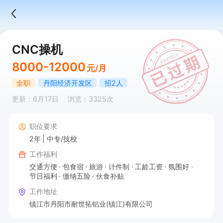
CNC操机
8000-12000
元/月
全职
丹阳经济开发区
招2人
更新：6月17日
浏览：3325次
职位要求
2年
中专/技校
工作福利
交通方便
包食宿
旅游
计件制
工龄工资
氛围好
节日福利
缴纳五险
伙食补贴
工作地址
镇江市丹阳市耐世拓铝业(镇江)有限公司