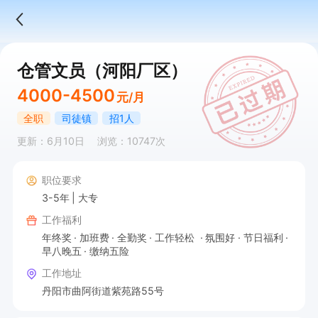
仓管文员（河阳厂区）
4000-4500
元/月
全职
司徒镇
招1人
更新：6月10日
浏览：10747次
职位要求
3-5年
大专
工作福利
年终奖
加班费
全勤奖
工作轻松
氛围好
节日福利
早八晚五
缴纳五险
工作地址
丹阳市曲阿街道紫苑路55号