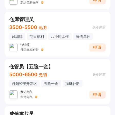
申请
深圳梵雅光学
仓库管理员
3500-5500
8分钟前
元/月
吕城镇
节日福利
八小时工作
每周单休
张经理
申请
丹阳幸克户外
仓管员【五险一金】
5000-6500
9分钟前
元/月
丹阳经济开发区
五险一金
加班补助
宏达电气
申请
宏达电气
成镜擦片员