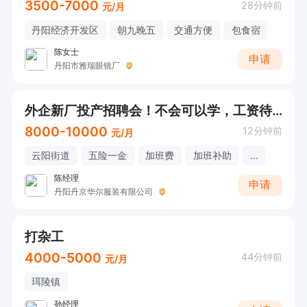
3500-7000
28分钟前
元/月
丹阳经济开发区
朝九晚五
交通方便
包食宿
陈女士
申请
丹阳市雅瑞眼镜厂
外企新厂投产招聘会！不会可以学，工资待遇好！
8000-10000
12分钟前
元/月
云阳街道
五险一金
加班费
加班补助
...
陈经理
申请
丹阳丹京华尔服装有限公司
打杂工
4000-5000
44分钟前
元/月
珥陵镇
孙经理