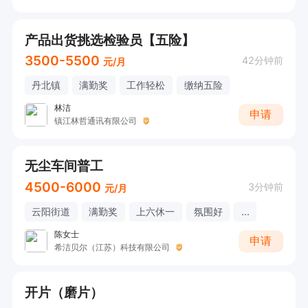
产品出货挑选检验员【五险】
3500-5500
42分钟前
元/月
丹北镇
满勤奖
工作轻松
缴纳五险
林洁
申请
镇江林哲通讯有限公司
无尘车间普工
4500-6000
3分钟前
元/月
云阳街道
满勤奖
上六休一
氛围好
...
陈女士
申请
希洁贝尔（江苏）科技有限公司
开片（磨片）