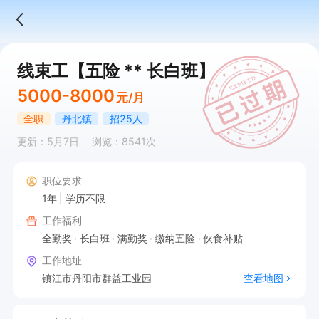
线束工【五险 ** 长白班】
5000-8000
元/月
全职
丹北镇
招25人
更新：5月7日
浏览：8541次
职位要求
1年
学历不限
工作福利
全勤奖
长白班
满勤奖
缴纳五险
伙食补贴
工作地址
镇江市丹阳市群益工业园
查看地图