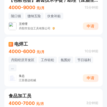
【包教包会】磨齿技术学徒 / 助理（应届生优先）
4000-9000
15分钟前
元/月
陵口镇
缴纳五险
伙食补贴
王经理
申请
丹阳市实信工具有限公司
电焊工
新
4000-6000
10分钟前
元/月
丹阳经济开发区
工作轻松
氛围好
节日福利
...
朱总
申请
江苏惠达机械
食品加工员
4000-7000
3分钟前
元/月