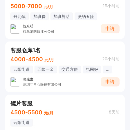
5000-7000
19小时前
元/月
丹北镇
加班费
加班补助
缴纳五险
倪东明
申请
战马消防镇江分公司
客服仓库1名
4000-4500
20小时前
元/月
云阳街道
五险一金
交通方便
氛围好
...
葛先生
申请
深圳寸草心眼镜有限公司
镜片客服
4500-5500
8天前
元/月
云阳街道