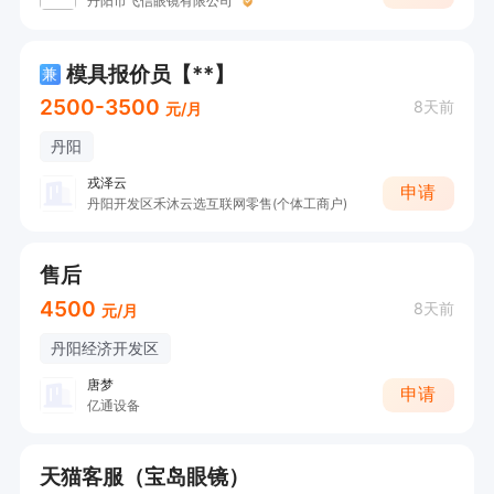
丹阳市飞信眼镜有限公司
模具报价员【**】
兼
2500-3500
8天前
元/月
丹阳
戎泽云
申请
丹阳开发区禾沐云选互联网零售(个体工商户)
售后
4500
8天前
元/月
丹阳经济开发区
唐梦
申请
亿通设备
天猫客服（宝岛眼镜）