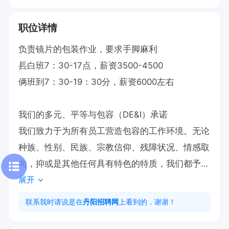
职位详情
负责镜片的包装作业，要求手脚麻利

镸白班7：30-17点，薪资3500-4500 

俩班到7：30-19：30分，薪资6000左右

我们的多元、平等与包容（DE&I）承诺

我们致力于为所有员工营造包容的工作环境。无论
种族、性别、民族、宗教信仰、残障状况、情感取
向，抑或是其他任何具有特色的特质，我们都予以
展开
尊重，并为所有人提供平等的机会。
联系我时请说是在
丹阳招聘网
上看到的，谢谢！