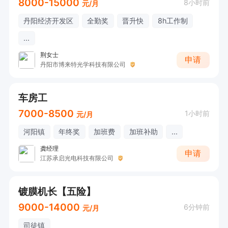
8000-15000
8小时前
元/月
丹阳经济开发区
全勤奖
晋升快
8h工作制
...
荆女士
申请
丹阳市博来特光学科技有限公司
车房工
7000-8500
1小时前
元/月
河阳镇
年终奖
加班费
加班补助
...
龚经理
申请
江苏承启光电科技有限公司
镀膜机长【五险】
9000-14000
6分钟前
元/月
司徒镇