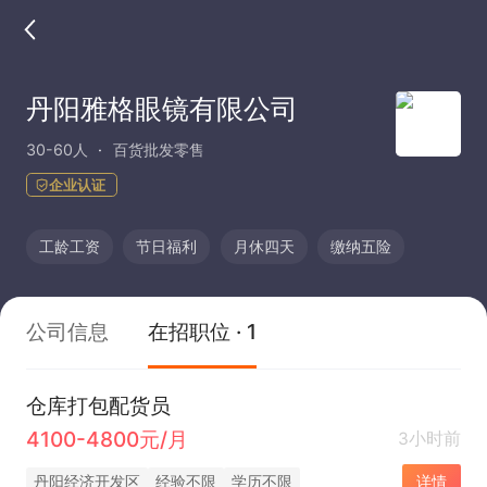
丹阳雅格眼镜有限公司
30-60人
百货批发零售
企业认证
工龄工资
节日福利
月休四天
缴纳五险
公司信息
在招职位 · 1
仓库打包配货员
4100-4800元/月
3小时前
丹阳经济开发区
经验不限
学历不限
详情