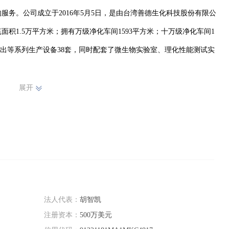
务。公司成立于2016年5月5日，是由台湾善德生化科技股份有限公
积1.5万平方米；拥有万级净化车间1593平方米；十万级净化车间1
挤出等系列生产设备38套，同时配套了微生物实验室、理化性能测试实
展开
得一次性使用血液透析管路、一次性使用动静脉瘘穿刺针、一次性使用无
生产许可证。
法人代表：
胡智凯
注册资本：
500万美元