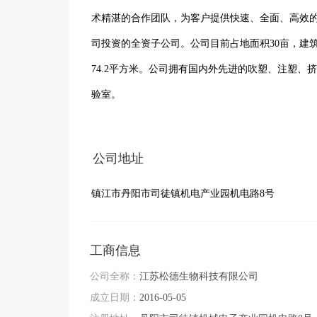
术精湛的合作团队，为客户提供快速、全面、高效的服
司投资的全资子公司。公司目前占地面积30亩，建筑面
74.2平方米。公司拥有国内外先进的吹塑、注塑、
验室。

  公司现通过持续改进，投入发展，已形成较为完善的企业组织架构，通过了ISO13485:2016质量体系认证并拥有高新技术
企业证书、专精特新证书。松德于2023年陆续取
公司地址
菌口腔冲洗器等产品的医疗器械注册证及医疗器械
镇江市丹阳市司徒镇机电产业园机电路8号
工商信息
公司全称：
江苏松德生物科技有限公司
成立日期：
2016-05-05