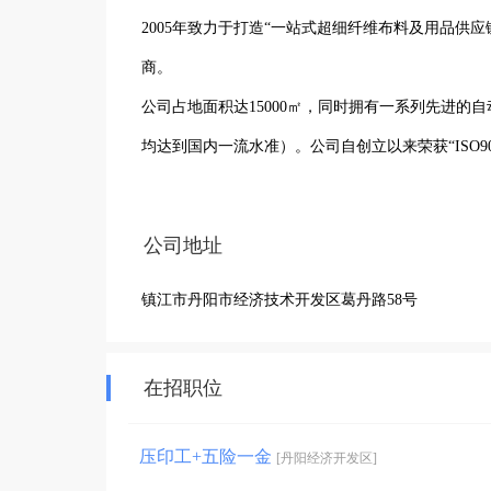
2005年致力于打造“一站式超细纤维布料及用品供
商。

公司占地面积达15000㎡，同时拥有一系列先进
均达到国内一流水准）。公司自创立以来荣获“ISO9
阿里巴巴平台认证的“诚信商户”等各项称号。

旗下包含三大类目产品：

公司地址
光学类（眼镜布、眼镜袋、清洁液等）；

镇江市丹阳市经济技术开发区葛丹路58号
运动类（运动头巾、沙滩巾、运动冷感巾等）；

包装类（纺布袋、无纺布袋、礼品袋等）；

广泛适用于各种光学、数码、精密电子、游戏机、乐
在招职位
江苏佳琦专注为客户提供有竞争力、安全可信赖的产品
压印工+五险一金
[丹阳经济开发区]
N、芬迪FENDI、路易威登LV、迪奥Dior、宝格