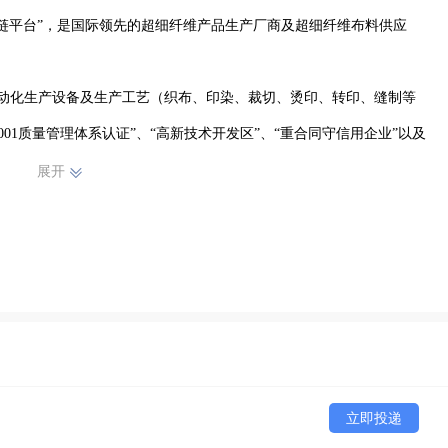
应链平台”，是国际领先的超细纤维产品生产厂商及超细纤维布料供应
的自动化生产设备及生产工艺（织布、印染、裁切、烫印、转印、缝制等
001质量管理体系认证”、“高新技术开发区”、“重合同守信用企业”以及
展开
器、珠宝、钟表、户外运动等产品的清洁擦拭和包装防护。

和服务。携手多个国际顶尖品牌（依视路ESSILOR、尼康NIKO
立即投递
丽BVLGARI等）建立长期稳定的商业战略合作关系，产品出口全球66个