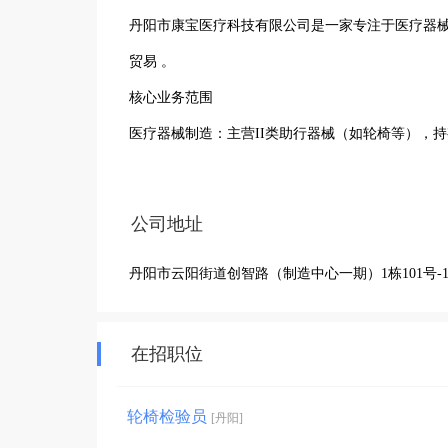
丹阳市康宝医疗科技有限公司是一家专注于‌医疗器械与保健用品制造‌的小微企业，核心业务涵盖产品研发、生产及进出口
贸易 。‌‌

核心业务范围

‌医疗器械制造‌：主营‌II类助行器械‌（如轮椅等），持有相关生产许可及多项专利技术（含翻转可折叠轮椅专利） 。

‌保健用品制造‌：涉及各类健康辅助产品的开发与生产 。

公司地址
丹阳市云阳街道创智路（制造中心一期）1栋101号-1
在招职位
轮椅检验员
[丹阳]