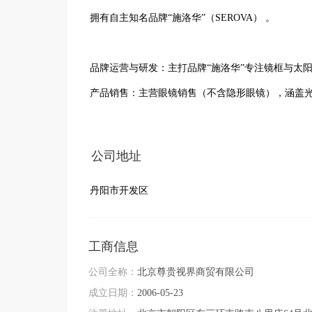
拥有自主知名品牌‌“施洛华”（SEROVA）‌ 。‌‌

‌品牌运营与研发‌：主打品牌“施洛华”专注镜框与太阳镜研发，提出“舒适体感眼镜”概念，拥有多项专利及著作权技术 。

‌产品销售‌：主营‌眼镜销售（不含隐形眼镜）‌，涵盖光学镜架、太阳镜等，并代理部分知名镜架品牌 。

‌制造与进出口‌：具备光学镜架生产能力，拥
公司地址
丹阳市开发区
工商信息
公司全称：
北京尊贵视界商贸有限公司
成立日期：
2006-05-23